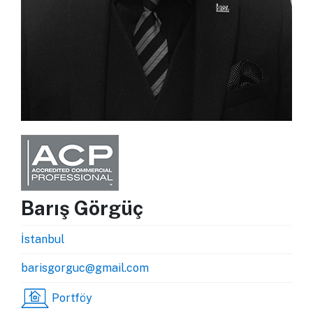
Barış Görgüç
İstanbul
barisgorguc@gmail.com
Portföy